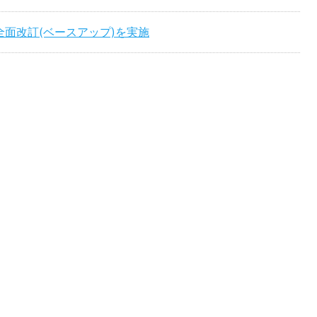
全面改訂(ベースアップ)を実施