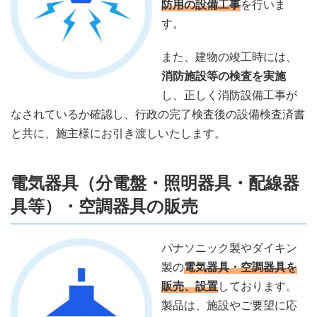
防用の設備工事
を行いま
す。
また、建物の竣工時には、
消防施設等の検査を実施
し、正しく消防設備工事が
なされているか確認し、行政の完了検査後の設備検査済書
と共に、施主様にお引き渡しいたします。
電気器具（分電盤・照明器具・配線器
具等）・空調器具の販売
パナソニック製やダイキン
製の
電気器具・空調器具を
販売、設置
しております。
製品は、施設やご要望に応